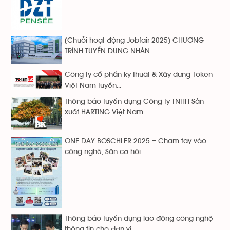
[Chuỗi hoạt động Jobfair 2025] CHƯƠNG
TRÌNH TUYỂN DỤNG NHÂN...
Công ty cổ phẩn kỹ thuật & Xây dựng Token
Việt Nam tuyển...
Thông báo tuyển dụng Công ty TNHH Sản
xuất HARTING Việt Nam
ONE DAY BOSCHLER 2025 – Chạm tay vào
công nghệ, Săn cơ hội...
Thông báo tuyển dụng lao động công nghệ
thông tin cho đơn vị...