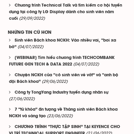
Chương trình Technical Talk và tìm kiếm cơ hội tuyển
dụng tại công ty LG Display dành cho sinh viên năm
(29/09/2022)
cuối
NHỮNG TIN CŨ HƠN
Sinh viên Bách khoa NCKH: Vào nhiều vai, “bơi xa
(04/07/2022)
bờ”
[WEBINAR] Tìm hiểu chương trình TECHCOMBANK
(04/07/2022)
FUTURE GEN TECH & DATA 2022
Chuyện NCKH của “cô sinh viên vé vớt” và “anh bộ
(29/06/2022)
đội Bách khoa”
Công ty TongYang Industry tuyển dụng nhân sự
(27/06/2022)
7 “từ khóa” ấn tượng về Tháng sinh viên Bách khoa
(23/06/2022)
NCKH và sáng tạo
CHƯƠNG TRÌNH “THỰC TẬP SINH” TẠI KEYENCE CHO
(21/06/2022)
VỊ TRÍ TECHNICAL SUPPORT ENGINEER