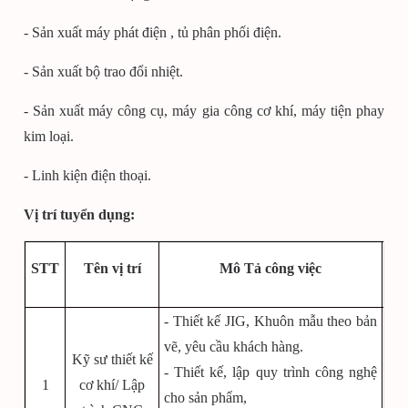
- Sản xuất máy phát điện , tủ phân phối điện.
- Sản xuất bộ trao đổi nhiệt.
- Sản xuất máy công cụ, máy gia công cơ khí, máy tiện phay
kim loại.
- Linh kiện điện thoại.
Vị trí tuyển dụng:
STT
Tên vị trí
Mô Tả công việc
- Thiết kế JIG, Khuôn mẫu theo bản
- T
vẽ, yêu cầu khách hàng.
kho
Kỹ sư thiết kế
- Thiết kế, lập quy trình công nghệ
- S
1
cơ khí/ Lập
cho sản phẩm,
au