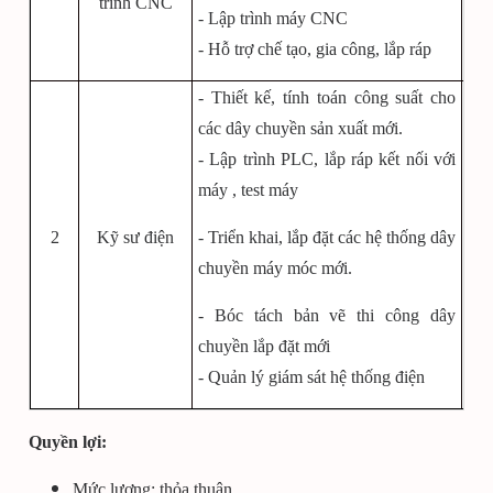
trình CNC
- Lập trình máy CNC
Ưu 
- Hỗ trợ chế tạo, gia công, lắp ráp
kế,
- Thiết kế, tính toán công suất cho
các dây chuyền sản xuất mới.
- Lập trình PLC, lắp ráp kết nối với
- T
máy , test máy
kho
- T
2
Kỹ sư điện
- Triển khai, lắp đặt các hệ thống dây
aut
chuyền máy móc mới.
- H
các
- Bóc tách bản vẽ thi công dây
chuyền lắp đặt mới
- Quản lý giám sát hệ thống điện
Quyền lợi:
Mức lương: thỏa thuận.