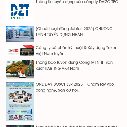
Thông tin tuyển dụng của công ty DAIZO TEC
[Chuỗi hoạt động Jobfair 2025] CHƯƠNG
TRÌNH TUYỂN DỤNG NHÂN...
Công ty cổ phẩn kỹ thuật & Xây dựng Token
Việt Nam tuyển...
Thông báo tuyển dụng Công ty TNHH Sản
xuất HARTING Việt Nam
ONE DAY BOSCHLER 2025 – Chạm tay vào
công nghệ, Săn cơ hội...