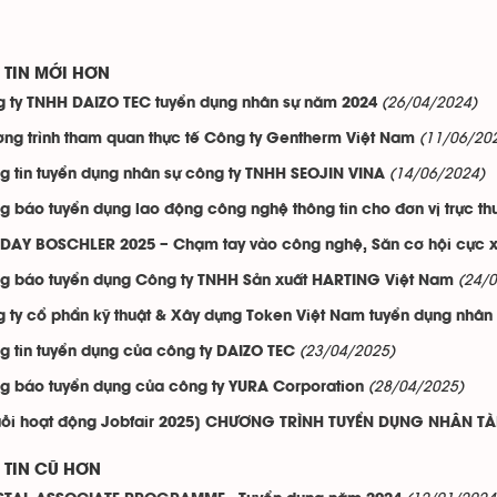
TIN MỚI HƠN
(26/04/2024)
 ty TNHH DAIZO TEC tuyển dụng nhân sự năm 2024
(11/06/20
ng trình tham quan thực tế Công ty Gentherm Việt Nam
(14/06/2024)
g tin tuyển dụng nhân sự công ty TNHH SEOJIN VINA
g báo tuyển dụng lao động công nghệ thông tin cho đơn vị trực th
DAY BOSCHLER 2025 – Chạm tay vào công nghệ, Săn cơ hội cực x
(24/
g báo tuyển dụng Công ty TNHH Sản xuất HARTING Việt Nam
 ty cổ phẩn kỹ thuật & Xây dựng Token Việt Nam tuyển dụng nhân
(23/04/2025)
g tin tuyển dụng của công ty DAIZO TEC
(28/04/2025)
g báo tuyển dụng của công ty YURA Corporation
ỗi hoạt động Jobfair 2025] CHƯƠNG TRÌNH TUYỂN DỤNG NHÂN TÀI
TIN CŨ HƠN