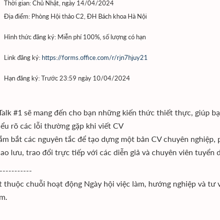
Thời gian: Chủ Nhật, ngày 14/04/2024
Địa điểm: Phòng Hội thảo C2, ĐH Bách khoa Hà Nội
Hình thức đăng ký: Miễn phí 100%, số lượng có hạn
Link đăng ký:
https://forms.office.com/r/rjn7hjuy21
Hạn đăng ký: Trước 23:59 ngày 10/04/2024
Talk #1 sẽ mang đến cho bạn những kiến thức thiết thực, giúp bạ
ểu rõ các lỗi thường gặp khi viết CV
m bắt các nguyên tắc để tạo dựng một bản CV chuyên nghiệp, p
ao lưu, trao đổi trực tiếp với các diễn giả và chuyên viên tuyển 
-----------
ết thuộc chuỗi hoạt động Ngày hội việc làm, hướng nghiệp và tư 
m.