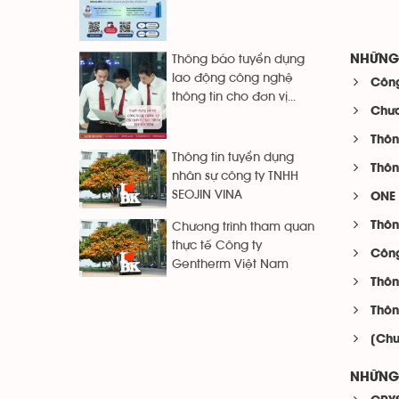
NHỮNG 
Thông báo tuyển dụng
lao động công nghệ
Công
thông tin cho đơn vị...
Chươ
Thôn
Thông tin tuyển dụng
Thôn
nhân sự công ty TNHH
SEOJIN VINA
ONE 
Thôn
Chương trình tham quan
thực tế Công ty
Công
Gentherm Việt Nam
Thôn
Thôn
[Chu
NHỮNG 