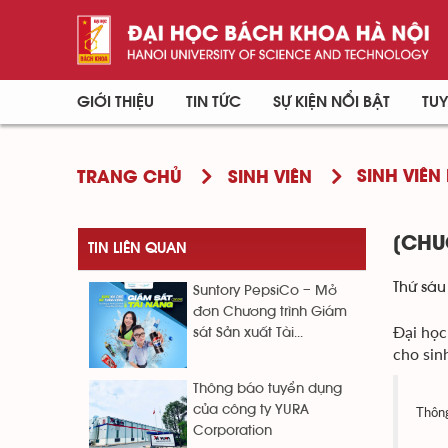
GIỚI THIỆU
TIN TỨC
SỰ KIỆN NỔI BẬT
TUY
SINH VIÊN 
TRANG CHỦ
SINH VIÊN
[CHU
TIN LIÊN QUAN
Thứ sáu
Suntory PepsiCo – Mở
đơn Chương trình Giám
Đại học
sát Sản xuất Tài...
cho sin
Thông báo tuyển dụng
của công ty YURA
Thông
Corporation