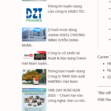
Thông tin tuyển dụng
của công ty DAIZO TEC
[Chuỗi hoạt động
Jobfair 2025] CHƯƠNG
TRÌNH TUYỂN DỤNG
NHÂN...
Công ty cổ phẩn kỹ
Career 
thuật & Xây dựng Token
Hi
Việt Nam tuyển...
Nắ
Thông báo tuyển dụng
Gi
Công ty TNHH Sản xuất
HARTING Việt Nam
---------
ONE DAY BOSCHLER
*Bài vi
2025 – Chạm tay vào
Việt Na
công nghệ, Săn cơ hội...