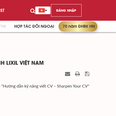
ST
ĐĂNG NHẬP
/TW
HỢP TÁC ĐỐI NGOẠI
70 năm ĐHBK HN
 LIXIL VIỆT NAM
o "Hướng dẫn kỹ năng viết CV – Sharpen Your CV"