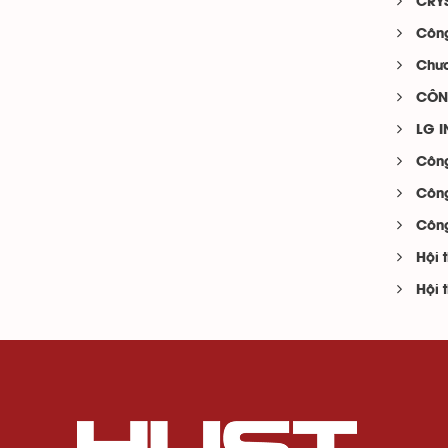
CRY
Công
Chươ
CÔN
LG I
Công
Công
Công
Hội 
Hội 