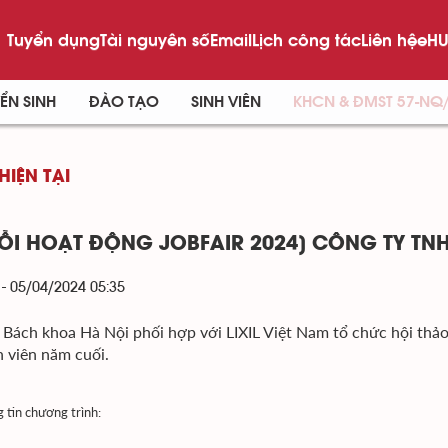
Tuyển dụng
Tài nguyên số
Email
Lịch công tác
Liên hệ
eHU
ỂN SINH
ĐÀO TẠO
SINH VIÊN
KHCN & ĐMST 57-NQ
HIỆN TẠI
ỖI HOẠT ĐỘNG JOBFAIR 2024] CÔNG TY TNHH
 - 05/04/2024 05:35
 Bách khoa Hà Nội phối hợp với LIXIL Việt Nam tổ chức hội thả
h viên năm cuối.
 tin chương trình: