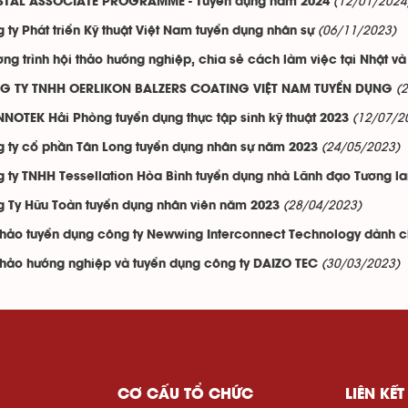
(12/01/2024
STAL ASSOCIATE PROGRAMME - Tuyển dụng năm 2024
(06/11/2023)
 ty Phát triển Kỹ thuật Việt Nam tuyển dụng nhân sự
ng trình hội thảo hướng nghiệp, chia sẻ cách làm việc tại Nhật và
(
G TY TNHH OERLIKON BALZERS COATING VIỆT NAM TUYỂN DỤNG
(12/07/2
NNOTEK Hải Phòng tuyển dụng thực tập sinh kỹ thuật 2023
(24/05/2023)
 ty cổ phần Tân Long tuyển dụng nhân sự năm 2023
 ty TNHH Tessellation Hòa Bình tuyển dụng nhà Lãnh đạo Tương la
(28/04/2023)
 Ty Hữu Toàn tuyển dụng nhân viên năm 2023
thảo tuyển dụng công ty Newwing Interconnect Technology dành c
(30/03/2023)
thảo hướng nghiệp và tuyển dụng công ty DAIZO TEC
CƠ CẤU TỔ CHỨC
LIÊN KẾT