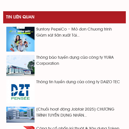
TIN LIÊN QUAN
Suntory PepsiCo – Mở đơn Chương trình
Giám sát Sản xuất Tài...
Thông báo tuyển dụng của công ty YURA
Corporation
Thông tin tuyển dụng của công ty DAIZO TEC
[Chuỗi hoạt động Jobfair 2025] CHƯƠNG
TRÌNH TUYỂN DỤNG NHÂN...
Công ty cổ phẩn kỹ thuật & Xây dựng Token