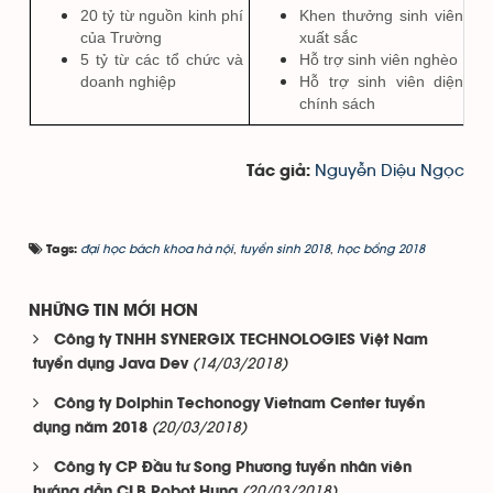
20 tỷ từ nguồn kinh phí
Khen thưởng sinh viên
của Trường
xuất sắc
5 tỷ từ các tổ chức và
Hỗ trợ sinh viên nghèo
doanh nghiệp
Hỗ trợ sinh viên diện
chính sách
Nguyễn Diệu Ngọc
Tác giả:
đại học bách khoa hà nội
,
tuyển sinh 2018
,
học bổng 2018
Tags:
NHỮNG TIN MỚI HƠN
Công ty TNHH SYNERGIX TECHNOLOGIES Việt Nam
(14/03/2018)
tuyển dụng Java Dev
Công ty Dolphin Techonogy Vietnam Center tuyển
(20/03/2018)
dụng năm 2018
Công ty CP Đầu tư Song Phương tuyển nhân viên
(20/03/2018)
hướng dẫn CLB Robot Huna