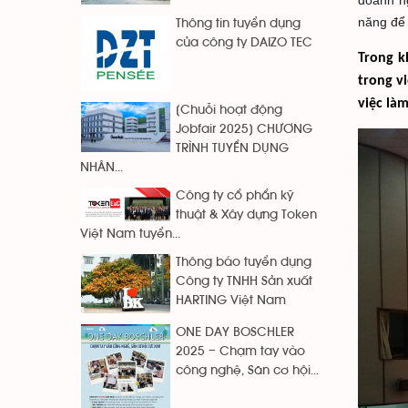
doanh n
năng để 
Thông tin tuyển dụng
của công ty DAIZO TEC
Trong k
trong v
việc là
[Chuỗi hoạt động
Jobfair 2025] CHƯƠNG
TRÌNH TUYỂN DỤNG
NHÂN...
Công ty cổ phẩn kỹ
thuật & Xây dựng Token
Việt Nam tuyển...
Thông báo tuyển dụng
Công ty TNHH Sản xuất
HARTING Việt Nam
ONE DAY BOSCHLER
2025 – Chạm tay vào
công nghệ, Săn cơ hội...