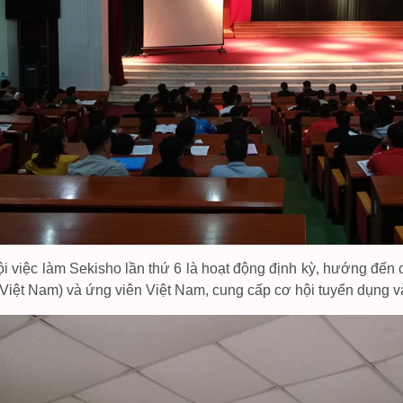
i việc làm Sekisho lần thứ 6 là hoạt động định kỳ, hướng đến 
Việt Nam) và ứng viên Việt Nam, cung cấp cơ hội tuyển dụng và 