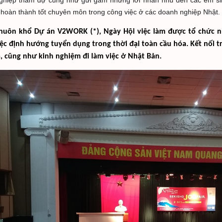
ghiệp tham dự cũng như gửi gắm những lời nhắn nhủ đến các em sin
hoàn thành tốt chuyên môn trong công việc ở các doanh nghiệp Nhật.
huôn khổ Dự án V2WORK (*), Ngày Hội việc làm được tổ chức nhằ
iệc định hướng tuyển dụng trong thời đại toàn cầu hóa. Kết nối tr
m, cũng như kinh nghiệm đi làm việc ở Nhật Bản.