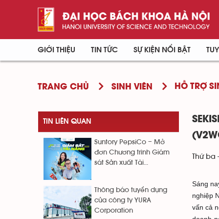
GIỚI THIỆU
TIN TỨC
SỰ KIỆN NỔI BẬT
TUY
HỖ TRỢ SI
TRANG CHỦ
SINH VIÊN
SEKI
TIN LIÊN QUAN
(V2W
Suntory PepsiCo – Mở
đơn Chương trình Giám
Thứ ba 
sát Sản xuất Tài...
Sáng nay
Thông báo tuyển dụng
nghiệp N
của công ty YURA
vấn cả n
Corporation