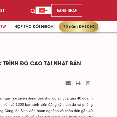
ST
ĐĂNG NHẬP
/TW
HỢP TÁC ĐỐI NGOẠI
70 năm ĐHBK HN
C TRÌNH ĐỘ CAO TẠI NHẬT BẢN
 ngày hội tuyển dụng Sekisho jobfair của gần 40 doanh
h hiện có 1300 bạn sinh viên đăng ký tham dự và phỏng
òng Công tác Sinh viên hoan nghênh và chào đón gần 40