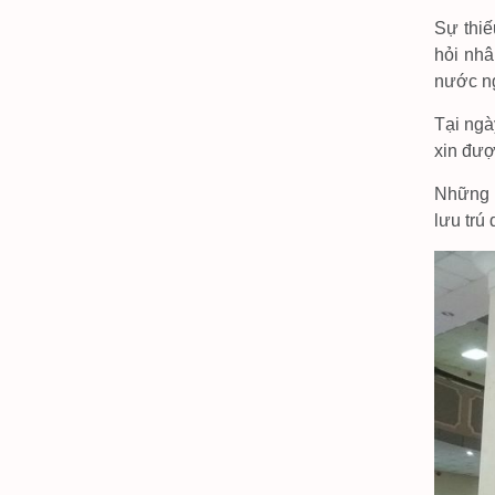
Sự thiế
hỏi nhâ
nước ng
Tại ngà
xin đượ
Những 
lưu trú 