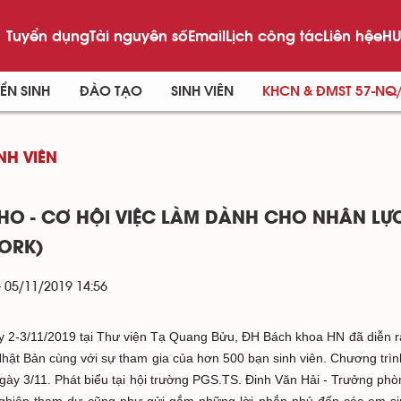
Tuyển dụng
Tài nguyên số
Email
Lịch công tác
Liên hệ
eHU
ỂN SINH
ĐÀO TẠO
SINH VIÊN
KHCN & ĐMST 57-NQ
NH VIÊN
SHO - CƠ HỘI VIỆC LÀM DÀNH CHO NHÂN LỰ
ORK)
- 05/11/2019 14:56
 2-3/11/2019 tại Thư viện Tạ Quang Bửu, ĐH Bách khoa HN đã diễn ra
hật Bản cùng với sự tham gia của hơn 500 bạn sinh viên. Chương trìn
gày 3/11. Phát biểu tại hội trường PGS.TS. Đinh Văn Hải - Trưởng ph