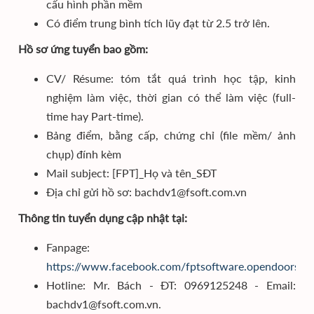
cấu hình phần mềm
Có điểm trung bình tích lũy đạt từ 2.5 trở lên.
Hồ sơ ứng tuyển bao gồm:
CV/ Résume: tóm tắt quá trình học tập, kinh
nghiệm làm việc, thời gian có thể làm việc (full-
time hay Part-time).
Bảng điểm, bằng cấp, chứng chỉ (file mềm/ ảnh
chụp) đính kèm
Mail subject: [FPT]_Họ và tên_SĐT
Địa chỉ gửi hồ sơ: bachdv1@fsoft.com.vn
Thông tin tuyển dụng cập nhật tại:
Fanpage:
https://www.facebook.com/fptsoftware.opendoorsda
Hotline: Mr. Bách - ĐT: 0969125248 - Email:
bachdv1@fsoft.com.vn.