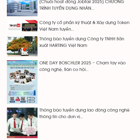
[Chuỗi hoạt động Jobfair 2025] CHƯƠNG
TRÌNH TUYỂN DỤNG NHÂN...
Công ty cổ phẩn kỹ thuật & Xây dựng Token
Việt Nam tuyển...
Thông báo tuyển dụng Công ty TNHH Sản
xuất HARTING Việt Nam
ONE DAY BOSCHLER 2025 – Chạm tay vào
công nghệ, Săn cơ hội...
Thông báo tuyển dụng lao động công nghệ
thông tin cho đơn vị...