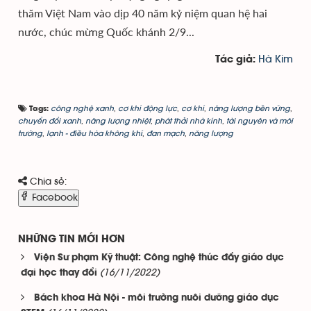
thăm Việt Nam vào dịp 40 năm kỷ niệm quan hệ hai
nước, chúc mừng Quốc khánh 2/9...
Hà Kim
Tác giả:
công nghệ xanh
,
cơ khí động lực
,
cơ khí
,
năng lượng bền vững
,
Tags:
chuyển đổi xanh
,
năng lượng nhiệt
,
phát thải nhà kính
,
tài nguyên và môi
trường
,
lạnh - điều hòa không khí
,
đan mạch
,
năng lượng
Chia sẻ:
Facebook
NHỮNG TIN MỚI HƠN
Viện Sư phạm Kỹ thuật: Công nghệ thúc đẩy giáo dục
(16/11/2022)
đại học thay đổi
Bách khoa Hà Nội - môi trường nuôi dưỡng giáo dục