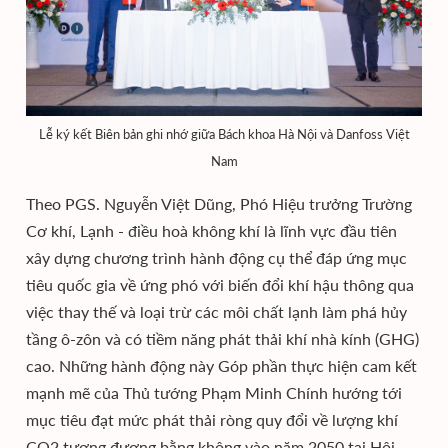
Lễ ký kết Biên bản ghi nhớ giữa Bách khoa Hà Nội và Danfoss Việt
Nam
Theo PGS. Nguyễn Việt Dũng, Phó Hiệu trưởng Trường
Cơ khí, Lạnh - điều hoà không khí là lĩnh vực đầu tiên
xây dựng chương trình hành động cụ thể đáp ứng mục
tiêu quốc gia về ứng phó với biến đổi khí hậu thông qua
việc thay thế và loại trừ các môi chất lạnh làm phá hủy
tầng ô-zôn và có tiềm năng phát thải khí nhà kính (GHG)
cao. Những hành động này Góp phần thực hiện cam kết
mạnh mẽ của Thủ tướng Phạm Minh Chính hướng tới
mục tiêu đạt mức phát thải ròng quy đổi về lượng khí
CO2 tương đương bằng không vào năm 2050 tại Hội