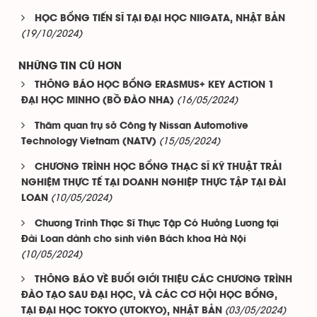
HỌC BỔNG TIẾN SĨ TẠI ĐẠI HỌC NIIGATA, NHẬT BẢN
(19/10/2024)
NHỮNG TIN CŨ HƠN
THÔNG BÁO HỌC BỔNG ERASMUS+ KEY ACTION 1
(16/05/2024)
ĐẠI HỌC MINHO (BỒ ĐÀO NHA)
Thăm quan trụ sở Công ty Nissan Automotive
(15/05/2024)
Technology Vietnam (NATV)
CHƯƠNG TRÌNH HỌC BỔNG THẠC SĨ KỸ THUẬT TRẢI
NGHIỆM THỰC TẾ TẠI DOANH NGHIỆP THỰC TẬP TẠI ĐÀI
(10/05/2024)
LOAN
Chương Trình Thạc Sĩ Thực Tập Có Hưởng Lương tại
Đài Loan dành cho sinh viên Bách khoa Hà Nội
(10/05/2024)
THÔNG BÁO VỀ BUỔI GIỚI THIỆU CÁC CHƯƠNG TRÌNH
ĐÀO TẠO SAU ĐẠI HỌC, VÀ CÁC CƠ HỘI HỌC BỔNG,
(03/05/2024)
TẠI ĐẠI HỌC TOKYO (UTOKYO), NHẬT BẢN