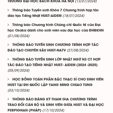
(13/07/2024)
TRƯỜNG ĐẠI HỌC BÁCH KHOA HÀ NỘI
Thông báo Tuyển sinh Khóa 7 Chương trình hợp tác
(18/07/2024)
đào tạo Tiếng Nhật HUST-AIDEM
Thông báo Chương trình Chứng chỉ Quốc tế của Đại
học Osaka dành cho sinh viên sau đại học của ĐHBKHN
(01/08/2024)
THÔNG BÁO TUYỂN SINH CHƯƠNG TRÌNH HỢP TÁC
(27/08/2024)
ĐÀO TẠO CHUYÊN SÂU HUST-NATV
THÔNG BÁO TUYỂN SINH LỚP NHẬT NGỮ N3 CT HỢP
TÁC ĐÀO TẠO TIẾNG NHẬT HUST- AIDEM (2024 -2025)
(05/09/2024)
HỌC BỔNG TOÀN PHẦN BẬC THẠC SĨ CHO SINH VIÊN
HUST TẠI ĐH QUỐC LẬP YANG MING CHIAO TUNG
(03/10/2024)
THÔNG BÁO ĐĂNG KÝ THAM GIA CHƯƠNG TRÌNH
TRAO ĐỔI CÁN BỘ VÀ SINH VIÊN GIỮA HUST VÀ ĐẠI HỌC
(17/10/2024)
PERPIGNAN (PHÁP)