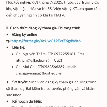
Nội, tốt nghiệp đợt tháng 7/2025, thuộc các Trường Cơ
khí, Vật Liệu, Hóa và KHSS, Viện Vật lý KT…có quan tâm
đến chuyên ngành cơ khí tại NATV.
II. Cách thức đăng ký tham gia Chương trình
• Đăng ký online
tại:
https://forms.gle/4cUwC19FxzZ6gdWA6
• Liên hệ:
Chị Nguyễn Thắm, ĐT: 0972255181; Email:
nttham@cfl.edu.vn (TT CLC)
Chị Mai Chi, ĐT:0968566369, email:
chi.nguyenmai@hust.edu.vn
• Sơ tuyển
: Sinh viên đăng ký tham gia chương trình
sẽ tham dự Bài kiểm tra sơ tuyển, phỏng vấn và khám
sức khỏe.
• Kế hoạch dự kiến: