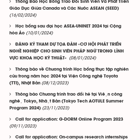
Thông Báo Học Bổng Trao Đổi Sinh Viên Và Phát Triển
Giáo Dục Giữa Canada và Các Nước ASEAN (SEED)
(16/02/2024)
Học bổng sau đại học ASEA-UNINET 2024 tại Cộng
(10/01/2024)
hòa Áo
ĐĂNG KÝ THAM DỰ TỌA ĐÀM «CƠ HỘI PHÁT TRIỂN
NGHỀ NGHIỆP CHO SINH VIÊN PHÁP NGỮ TRONG LĨNH
(08/01/2024)
VỰC KHOA HỌC KỸ THUẬT»
Thông báo về Chương trình Học bổng thực tập nghiên
cứu trong năm học 2024 tại Viện Công nghệ Toyota
(08/12/2023)
(TTI), Nhật Bản
Thông báo Chương trình trao đổi hè tại Viện công
nghệ Tokyo, Nhật Bản (Tokyo Tech AOTULE Summer
(23/11/2023)
Program 2024)
Call for application: G-DORM Online Program 2023
(09/11/2023)
Call for application: On-campus research internships