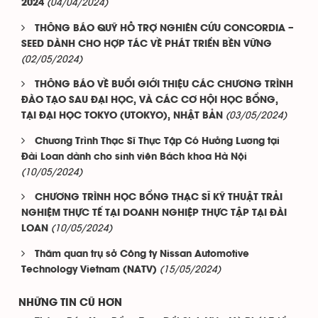
(04/04/2024)
2024
THÔNG BÁO QUỸ HỖ TRỢ NGHIÊN CỨU CONCORDIA –
SEED DÀNH CHO HỢP TÁC VỀ PHÁT TRIỂN BỀN VỮNG
(02/05/2024)
THÔNG BÁO VỀ BUỔI GIỚI THIỆU CÁC CHƯƠNG TRÌNH
ĐÀO TẠO SAU ĐẠI HỌC, VÀ CÁC CƠ HỘI HỌC BỔNG,
(03/05/2024)
TẠI ĐẠI HỌC TOKYO (UTOKYO), NHẬT BẢN
Chương Trình Thạc Sĩ Thực Tập Có Hưởng Lương tại
Đài Loan dành cho sinh viên Bách khoa Hà Nội
(10/05/2024)
CHƯƠNG TRÌNH HỌC BỔNG THẠC SĨ KỸ THUẬT TRẢI
NGHIỆM THỰC TẾ TẠI DOANH NGHIỆP THỰC TẬP TẠI ĐÀI
(10/05/2024)
LOAN
Thăm quan trụ sở Công ty Nissan Automotive
(15/05/2024)
Technology Vietnam (NATV)
NHỮNG TIN CŨ HƠN