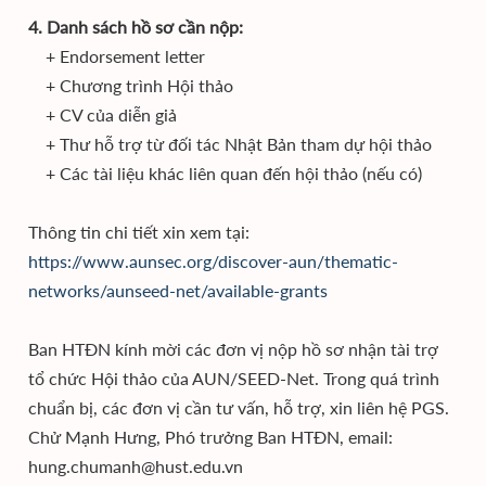
4. Danh sách hồ sơ cần nộp:
+ Endorsement letter
+ Chương trình Hội thảo
+ CV của diễn giả
+ Thư hỗ trợ từ đối tác Nhật Bản tham dự hội thảo
+ Các tài liệu khác liên quan đến hội thảo (nếu có)
Thông tin chi tiết xin xem tại:
https://www.aunsec.org/discover-aun/thematic-
networks/aunseed-net/available-grants
Ban HTĐN kính mời các đơn vị nộp hồ sơ nhận tài trợ
tổ chức Hội thảo của AUN/SEED-Net. Trong quá trình
chuẩn bị, các đơn vị cần tư vấn, hỗ trợ, xin liên hệ PGS.
Chử Mạnh Hưng, Phó trưởng Ban HTĐN, email:
hung.chumanh@hust.edu.vn