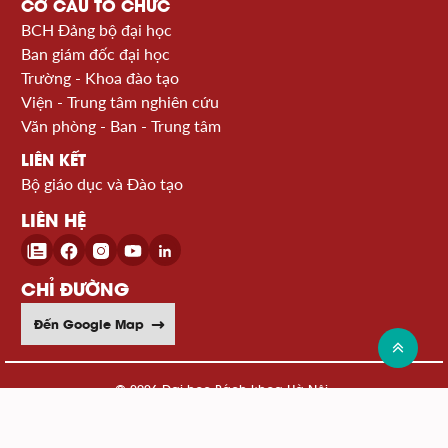
CƠ CẤU TỔ CHỨC
BCH Đảng bộ đại học
Ban giám đốc đại học
Trường - Khoa đào tạo
Viện - Trung tâm nghiên cứu
Văn phòng - Ban - Trung tâm
LIÊN KẾT
Bộ giáo dục và Đào tạo
LIÊN HỆ
CHỈ ĐƯỜNG
Đến Google Map
© 2026 Đại học Bách khoa Hà Nội
Xem sơ đồ website >>