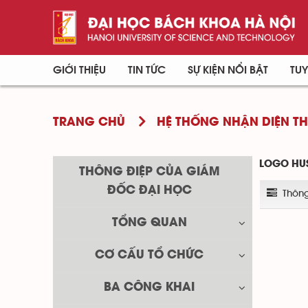
GIỚI THIỆU
TIN TỨC
SỰ KIỆN NỔI BẬT
TUY
TRANG CHỦ
HỆ THỐNG NHẬN DIỆN T
LOGO HUST
THÔNG ĐIỆP CỦA GIÁM
ĐỐC ĐẠI HỌC
Thông 
TỔNG QUAN
CƠ CẤU TỔ CHỨC
BA CÔNG KHAI