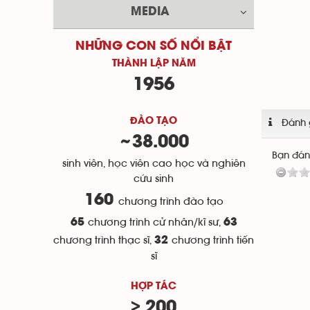
MEDIA
NHỮNG CON SỐ NỔI BẬT
THÀNH LẬP NĂM
1956
ĐÀO TẠO
Đánh 
38.000
~
Bạn đánh
sinh viên, học viên cao học và nghiên
cứu sinh
160
chương trình đào tạo
65
chương trình cử nhân/kĩ sư,
63
chương trình thạc sĩ,
32
chương trình tiến
sĩ
HỢP TÁC
> 200