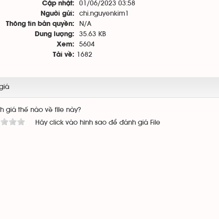
01/06/2023 03:58
Cập nhật:
chi.nguyenkim1
Người gửi:
N/A
Thông tin bản quyền:
35.63 KB
Dung lượng:
5604
Xem:
1682
Tải về:
giá
 giá thế nào về file này?
Hãy click vào hình sao để đánh giá File