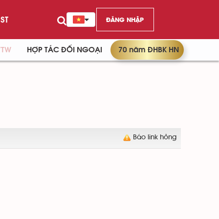
ST
ĐĂNG NHẬP
/TW
HỢP TÁC ĐỐI NGOẠI
70 năm ĐHBK HN
Báo link hỏng