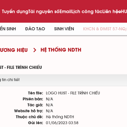
Tuyển dụng
Tài nguyên số
Email
Lịch công tác
Liên hệ
eHU
ỂN SINH
ĐÀO TẠO
SINH VIÊN
KHCN & ĐMST 57-NQ
HỆ THỐNG NDTH
HƯƠNG HIỆU
 - FILE TRÌNH CHIẾU
tin chi tiết
LOGO HUST - FILE TRÌNH CHIẾU
Tên file:
N/A
Phiên bản:
N/A
Tác giả:
N/A
Website hỗ trợ:
Hệ thống NDTH
Thuộc chủ đề:
01/06/2023 03:58
Gửi lên: