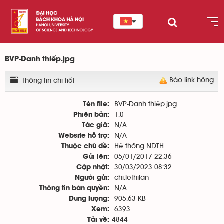
BVP-Danh thiếp.jpg
Báo link hỏng
Thông tin chi tiết
BVP-Danh thiếp.jpg
Tên file:
1.0
Phiên bản:
N/A
Tác giả:
N/A
Website hỗ trợ:
Hệ thống NDTH
Thuộc chủ đề:
05/01/2017 22:36
Gửi lên:
30/03/2023 08:32
Cập nhật:
chi.lethilan
Người gửi:
N/A
Thông tin bản quyền:
905.63 KB
Dung lượng:
6393
Xem:
4844
Tải về: