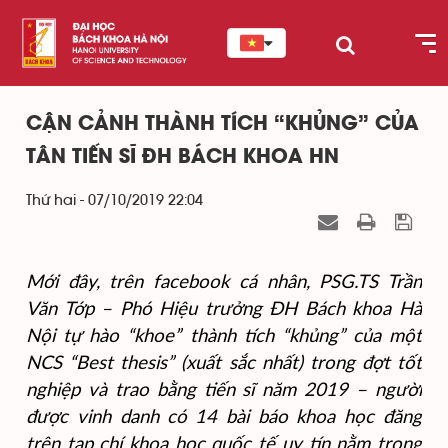
CẬN CẢNH THÀNH TÍCH “KHỦNG” CỦA
TÂN TIẾN SĨ ĐH BÁCH KHOA HN
Thứ hai - 07/10/2019 22:04
Mới đây, trên facebook cá nhân, PSG.TS Trần
Văn Tớp – Phó Hiệu trưởng ĐH Bách khoa Hà
Nội tự hào “khoe” thành tích “khủng” của một
NCS “Best thesis” (xuất sắc nhất) trong đợt tốt
nghiệp và trao bằng tiến sĩ năm 2019 – người
được vinh danh có
14 bài báo khoa học đăng
trên tạp chí khoa học quốc tế uy tín nằm trong