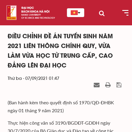
ĐIỀU CHỈNH ĐỀ ÁN TUYỂN SINH NĂM
2021 LIÊN THÔNG CHÍNH QUY, VỪA
LÀM VỪA HỌC TỪ TRUNG CẤP, CAO
ĐẲNG LÊN ĐẠI HỌC
Thứ ba - 07/09/2021 01:47
(Ban hành kèm theo quyết định số 1970/QĐ-ĐHBK
ngày 01 tháng 9 năm 2021)
Thực hiện công văn số 3190/BGDĐT-GDĐH ngày
30/7/2020 của Bộ Giáo dục và Đào tạo về công tác