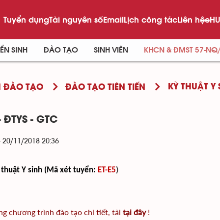
Tuyển dụng
Tài nguyên số
Email
Lịch công tác
Liên hệ
eHU
ỂN SINH
ĐÀO TẠO
SINH VIÊN
KHCN & ĐMST 57-NQ
KỸ THUẬT Y 
 ĐÀO TẠO
ĐÀO TẠO TIÊN TIẾN
- ĐTYS - GTC
- 20/11/2018 20:36
 thuật Y sinh (Mã xét tuyển:
ET-E5
)
g chương trình đào tạo chi tiết, tải
tại đây
!