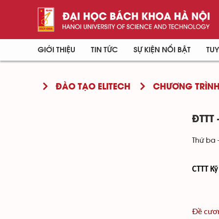
GIỚI THIỆU
TIN TỨC
SỰ KIỆN NỔI BẬT
TUY
ĐÀO TẠO ELITECH
CHƯƠNG TRÌNH
ĐTTT 
Thứ ba 
CTTT Kỹ
Đề cươn