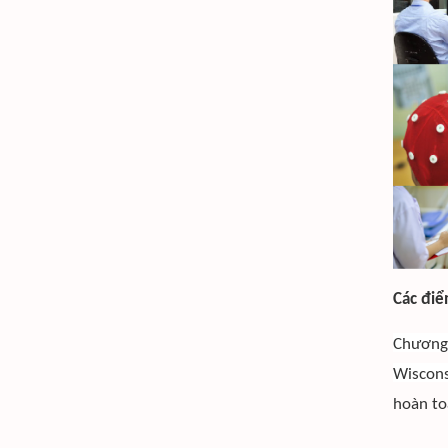
Các điể
Chương 
Wiscons
hoàn to