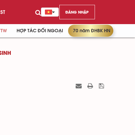
ST
ĐĂNG NHẬP
/TW
HỢP TÁC ĐỐI NGOẠI
70 năm ĐHBK HN
SINH