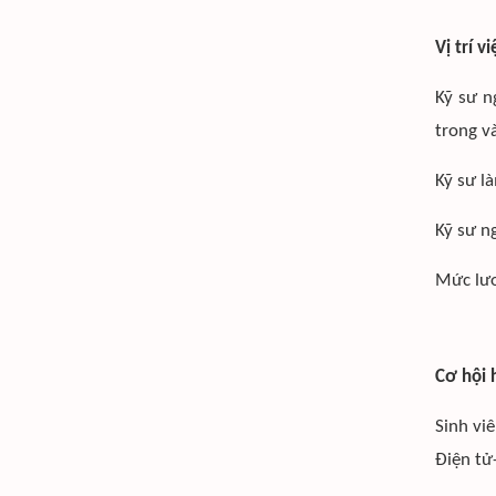
Vị trí v
Kỹ sư n
trong v
Kỹ sư là
Kỹ sư n
Mức lươ
Cơ hội 
Sinh vi
Điện tử