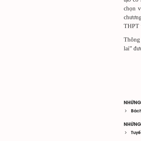
chọn v
chương
THPT t
Thông 
lai” đư
NHỮNG 
Bách
NHỮNG 
Tuyể