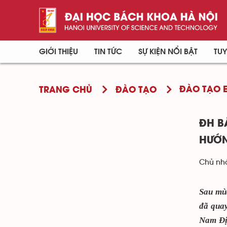
GIỚI THIỆU
TIN TỨC
SỰ KIỆN NỔI BẬT
TUY
ĐÀO TẠO E
TRANG CHỦ
ĐÀO TẠO
ĐH B
HƯỚN
Chủ nhậ
Sau mùa
đã qua
Nam Địn