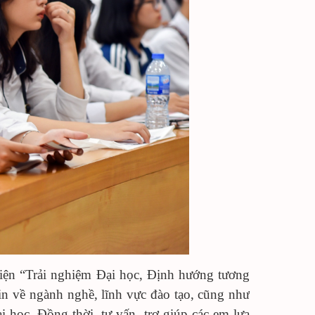
ện “Trải nghiệm Đại học, Định hướng tương
in về ngành nghề, lĩnh vực đào tạo, cũng như
i học. Đồng thời, tư vấn, trợ giúp các em lựa