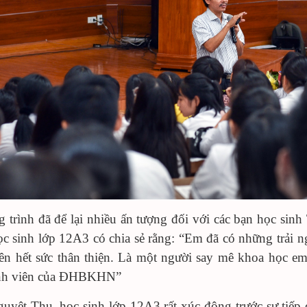
 trình đã để lại nhiều ấn tượng đối với các bạn học s
c sinh lớp 12A3 có chia sẻ rằng: “Em đã có những trải ng
iên hết sức thân thiện. Là một người say mê khoa học em 
inh viên của ĐHBKHN”
uyệt Thu, học sinh lớp 12A3 rất xúc động trước sự tiếp đ