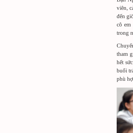
viên, 
đến gi
cô em 
trong 
Chuyến
tham g
hết sứ
buổi t
phù hợp