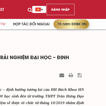
ST
ĐĂNG NHẬP
/TW
HỢP TÁC ĐỐI NGOẠI
70 năm ĐHBK HN
RẢI NGHIỆM ĐẠI HỌC – ĐỊNH
học – định hướng tương lai của ĐH Bách Khoa HN
 200 học sinh đến từ trường THPT Trần Hưng Đạo
hiệm sẽ được tổ chức từ tháng 10/2019 nhằm định