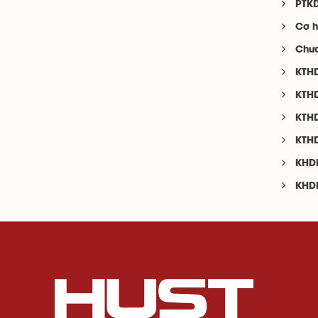
PTKD
Cơ h
Chươ
KTHD
KTHD
KTHD
KTHD
KHDL
KHDL