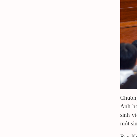
Chương
Anh họ
sinh v
một s
Bạn Ng