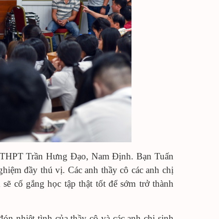
inh THPT Trần Hưng Đạo, Nam Định. Bạn Tuấn
hiệm đầy thú vị. Các anh thầy cô các anh chị
sẽ cố gắng học tập thật tốt để sớm trở thành
ón nhiệt tình của thầy cô và các anh chị sinh