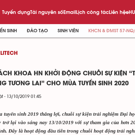
Tuyển dụng
Tài nguyên số
Email
Lịch công tác
Liên hệ
eHU
ỂN SINH
ĐÀO TẠO
SINH VIÊN
KHCN & ĐMST 57-NQ
LITECH
ÁCH KHOA HN KHỞI ĐỘNG CHUỖI SỰ KIỆN “T
G TƯƠNG LAI” CHO MÙA TUYỂN SINH 2020
t - 13/10/2019 01:45
 tuyển sinh 2019 thắng lợi, chuỗi sự kiện trải nghiệm Đại 
y trở lại vào sáng nay 13/10/2019 với sự tham gia của hơn
h. Đây là hoạt động đầu tiên trong chuỗi hoạt động trải ng