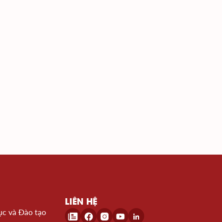
LIÊN HỆ
ục và Đào tạo