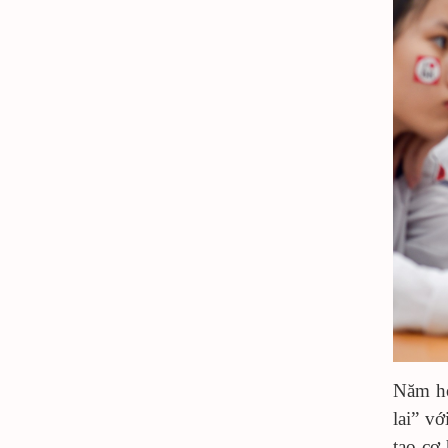
Năm họ
lai” v
tạo cơ