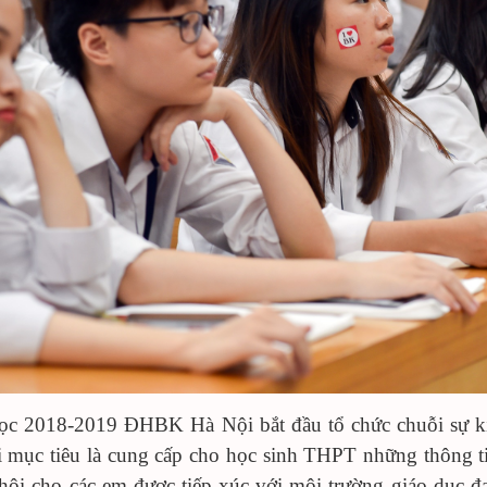
c 2018-2019 ĐHBK Hà Nội bắt đầu tổ chức chuỗi sự ki
ới mục tiêu là cung cấp cho học sinh THPT những thông t
 hội cho các em được tiếp xúc với môi trường giáo dục đạ