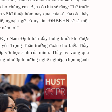
 cho chúng em. Bạn có chia sẻ rằng: “Từ trước
 về kĩ thuật hôm nay qua chia sẻ của các thầy
tế, ngoại ngữ có uy tín. ĐHBKHN sẽ là một
c năm tới”
 Đạo Nam Định tràn đầy hứng khởi khi được
guyễn Trọng Tuấn trưởng đoàn cho biết: Thầy
ớp với học sinh của mình. Thầy hy vọng qua
 cũng như định hướng nghề nghiệp, chọn ngành