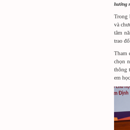
hướng n
Trong 
và chư
tâm nă
trao đ
Tham d
chọn n
thông 
em học