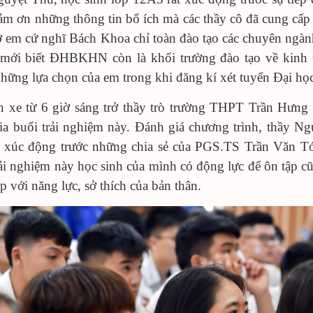
cảm ơn những thông tin bổ ích mà các thầy cô đã cung cấp
ờ em cứ nghĩ Bách Khoa chỉ toàn đào tạo các chuyên ngành
mới biết ĐHBKHN còn là khối trường đào tạo về kinh 
những lựa chọn của em trong khi đăng kí xét tuyển Đại họ
 xe từ 6 giờ sáng trở thầy trò trường THPT Trần Hưng
ia buổi trải nghiệm này. Đánh giá chương trình, thầy N
c xúc động trước những chia sẻ của PGS.TS Trần Văn T
rải nghiệm này học sinh của mình có động lực để ôn tập
 với năng lực, sở thích của bản thân.