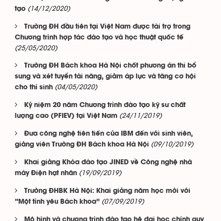
(14/12/2020)
tạo
Trường ĐH đầu tiên tại Việt Nam được tài trợ trong
Chương trình hợp tác đào tạo và học thuật quốc tế
(25/05/2020)
Trường ĐH Bách khoa Hà Nội chốt phương án thi bổ
sung và xét tuyển tài năng, giảm áp lực và tăng cơ hội
(04/05/2020)
cho thí sinh
Kỷ niệm 20 năm Chương trình đào tạo kỹ sư chất
(24/11/2019)
lượng cao (PFIEV) tại Việt Nam
Đưa công nghệ tiên tiến của IBM đến với sinh viên,
(09/10/2019)
giảng viên Trường ĐH Bách khoa Hà Nội
Khai giảng Khóa đào tạo JINED về Công nghệ nhà
(19/09/2019)
máy Điện hạt nhân
Trường ĐHBK Hà Nội: Khai giảng năm học mới với
(07/09/2019)
“Một tình yêu Bách khoa”
Mô hình và chương trình đào tạo hệ đại học chính quy