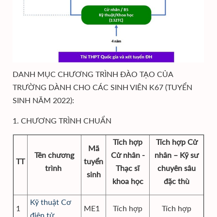
DANH MỤC CHƯƠNG TRÌNH ĐÀO TẠO CỦA
TRƯỜNG DÀNH CHO CÁC SINH VIÊN K67 (TUYỂN
SINH NĂM 2022):
1. CHƯƠNG TRÌNH CHUẨN
Tích hợp
Tích hợp Cử
Mã
Tên chương
Cử nhân -
nhân – Kỹ sư
TT
tuyển
trình
Thạc sĩ
chuyên sâu
sinh
khoa học
đặc thù
Kỹ thuật Cơ
1
ME1
Tích hợp
Tích hợp
điện tử