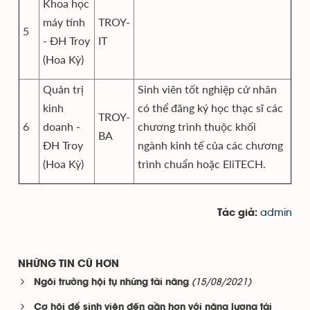
Khoa học
máy tính
TROY-
5
- ĐH Troy
IT
(Hoa Kỳ)
Quản trị
Sinh viên tốt nghiệp cử nhân
kinh
có thể đăng ký học thạc sĩ các
TROY-
6
doanh -
chương trình thuộc khối
BA
ĐH Troy
ngành kinh tế của các chương
(Hoa Kỳ)
trình chuẩn hoặc EliTECH.
admin
Tác giả:
NHỮNG TIN CŨ HƠN
(15/08/2021)
Ngôi trường hội tụ những tài năng
Cơ hội để sinh viên đến gần hơn với năng lượng tái