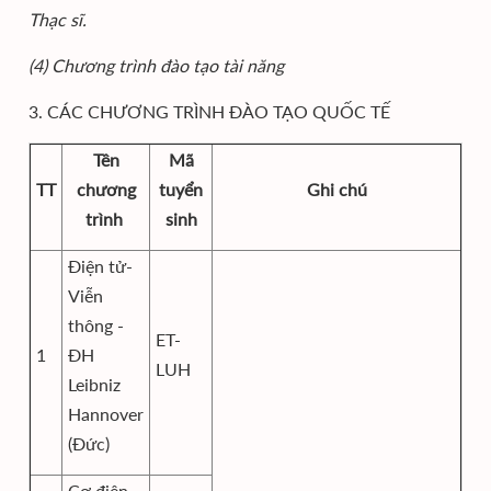
Thạc sĩ.
(4) Chương trình đào tạo tài năng
3. CÁC CHƯƠNG TRÌNH ĐÀO TẠO QUỐC TẾ
Tên
Mã
TT
chương
tuyển
Ghi chú
trình
sinh
Điện tử-
Viễn
thông -
ET-
1
ĐH
LUH
Leibniz
Hannover
(Đức)
Cơ điện