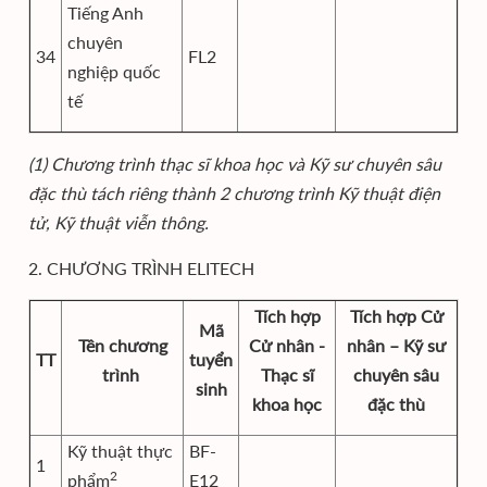
Tiếng Anh
chuyên
34
FL2
nghiệp quốc
tế
(1) Chương trình thạc sĩ khoa học và Kỹ sư chuyên sâu
đặc thù tách riêng thành 2 chương trình Kỹ thuật điện
tử, Kỹ thuật viễn thông.
2. CHƯƠNG TRÌNH ELITECH
Tích hợp
Tích hợp Cử
Mã
Tên chương
Cử nhân -
nhân – Kỹ sư
TT
tuyển
trình
Thạc sĩ
chuyên sâu
sinh
khoa học
đặc thù
Kỹ thuật thực
BF-
1
2
phẩm
E12