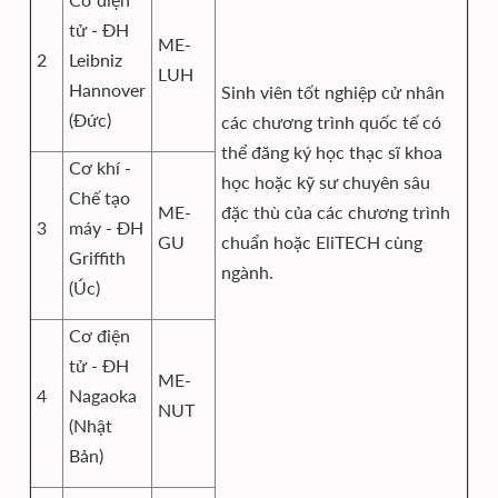
tử - ĐH
ME-
2
Leibniz
LUH
Hannover
Sinh viên tốt nghiệp cử nhân
(Đức)
các chương trình quốc tế có
thể đăng ký học thạc sĩ khoa
Cơ khí -
học hoặc kỹ sư chuyên sâu
Chế tạo
ME-
đặc thù của các chương trình
3
máy - ĐH
GU
chuẩn hoặc EliTECH cùng
Griffith
ngành.
(Úc)
Cơ điện
tử - ĐH
ME-
4
Nagaoka
NUT
(Nhật
Bản)