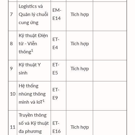
Logistics và
EM-
7
Quản lý chuỗi
Tích hợp
E14
cung ứng
Kỹ thuật Điện
ET-
8
tử - Viễn
Tích hợp
E4
1
thông
Kỹ thuật Y
ET-
9
Tích hợp
sinh
E5
Hệ thống
ET-
10
nhúng thông
E9
1
minh và IoT
Truyền thông
số và Kỹ thuật
ET-
11
Tích hợp
đa phương
E16