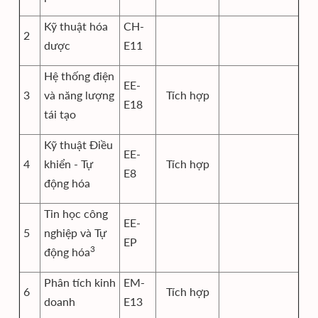
Kỹ thuật hóa
CH-
2
dược
E11
Hệ thống điện
EE-
3
và năng lượng
Tích hợp
E18
tái tạo
Kỹ thuật Điều
EE-
4
khiển - Tự
Tích hợp
E8
động hóa
Tin học công
EE-
5
nghiệp và Tự
EP
3
động hóa
Phân tích kinh
EM-
6
Tích hợp
doanh
E13