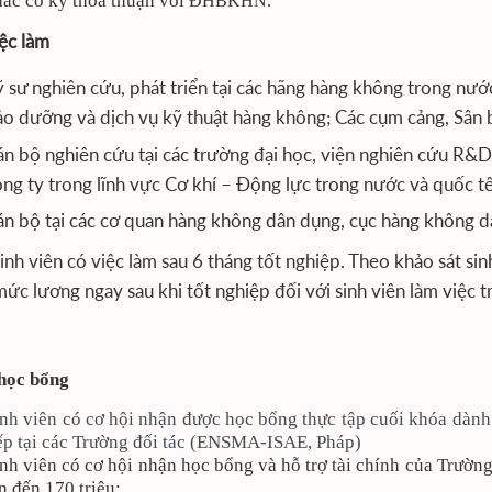
ác có ký thỏa thuận với
ĐHBKHN.
iệc làm
 sư nghiên cứu, phát triển tại các hãng hàng không trong nước
ảo dưỡng và dịch vụ kỹ thuật hàng không; Các cụm cảng, Sân 
án bộ nghiên cứu tại các trường đại học, viện nghiên cứu R&D
ng ty trong lĩnh vực Cơ khí – Động lực trong nước và quốc tế
án bộ tại các cơ quan hàng không dân dụng, cục hàng không 
nh viên có việc làm sau 6 tháng tốt nghiệp. Theo khảo sát si
ức lương ngay sau khi tốt nghiệp đối với sinh viên làm việc
 học bổng
inh viên có cơ hội nhận được học bổng thực tập cuối khóa dàn
ếp tại các Trường đối tác (ENSMA-ISAE, Pháp)
nh viên có cơ hội nhận học bổng và hỗ trợ tài chính của Trường 
n đến 170 triệu;