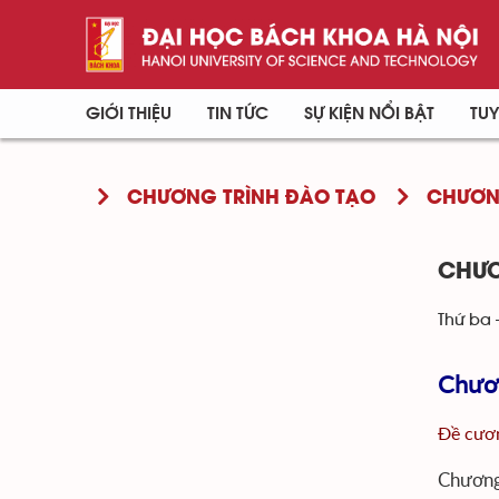
GIỚI THIỆU
TIN TỨC
SỰ KIỆN NỔI BẬT
TUY
CHƯƠNG TRÌNH ĐÀO TẠO
CHƯƠNG
CHƯƠ
Thứ ba 
Chươn
Đề cươn
Chương 