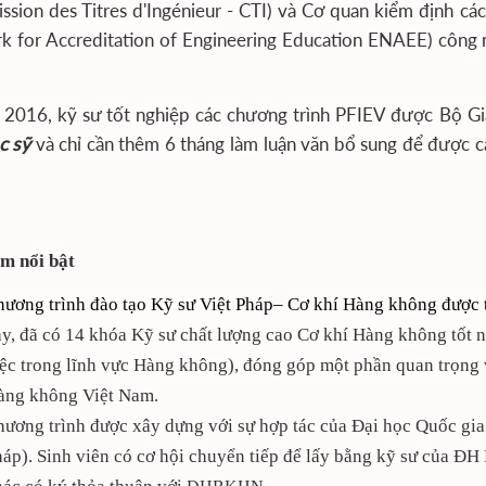
sion des Titres d'Ingénieur - CTI) và Cơ quan kiểm định cá
k for Accreditation of Engineering Education ENAEE) công
 2016, kỹ sư tốt nghiệp các chương trình PFIEV được Bộ G
c sỹ
và chỉ cần thêm 6 tháng làm luận văn bổ sung để được 
m nổi bật
ương trình đào tạo Kỹ sư
Việt Pháp– Cơ khí
Hàng không được 
y, đã có 14 khóa Kỹ sư chất lượng cao Cơ khí Hàng không tốt 
ệc trong lĩnh vực Hàng không), đóng góp một phần quan trọng
àng không Việt Nam.
hương trình được xây dựng với sự hợp tác của Đại học Quốc 
áp). Sinh viên có cơ hội chuyển tiếp để lấy bằng kỹ sư của Đ