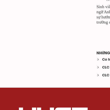
Sinh vi
ngữ Anh
sự hướn
trường đ
NHỮNG 
Cơ h
CLC 
CLC 