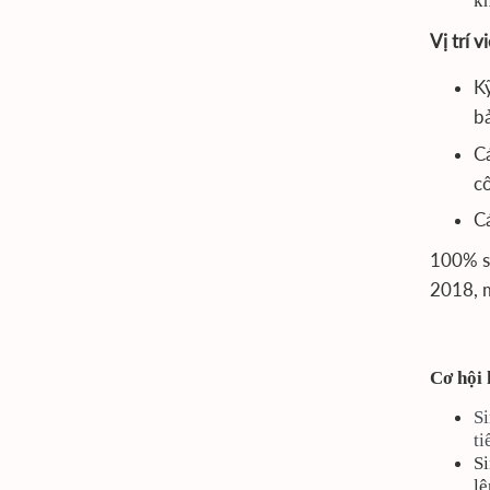
kh
Vị trí v
Kỹ
b
C
cô
C
100% si
2018, m
Cơ hội
S
ti
Si
lê