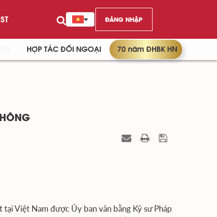
ST
ĐĂNG NHẬP
/TW
HỢP TÁC ĐỐI NGOẠI
70 năm ĐHBK HN
 KHÔNG
ất tại Việt Nam được Ủy ban văn bằng Kỹ sư Pháp