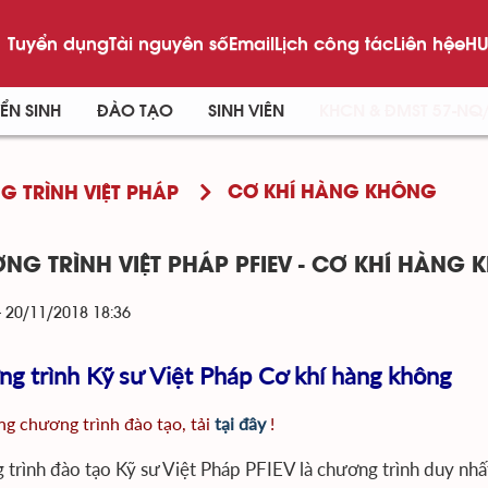
Tuyển dụng
Tài nguyên số
Email
Lịch công tác
Liên hệ
eHU
ỂN SINH
ĐÀO TẠO
SINH VIÊN
KHCN & ĐMST 57-NQ
CƠ KHÍ HÀNG KHÔNG
 TRÌNH VIỆT PHÁP
NG TRÌNH VIỆT PHÁP PFIEV - CƠ KHÍ HÀNG
- 20/11/2018 18:36
g trình Kỹ sư Việt Pháp Cơ khí hàng không
g chương trình đào tạo, tải
tại đây
!
trình đào tạo Kỹ sư Việt Pháp PFIEV là chương trình duy nh