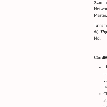
(Commis
Networ
Master.
Từ năm
độ
Thạ
Nội.
Các điể
Ch
na
vi
H
C
Ph