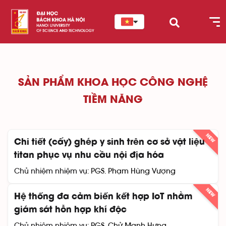
SẢN PHẨM KHOA HỌC CÔNG NGHỆ
TIỀM NĂNG
NEW
Chi tiết (cấy) ghép y sinh trên cơ sở vật liệu
titan phục vụ nhu cầu nội địa hóa
Chủ nhiệm nhiệm vụ:
PGS. Phạm Hùng Vượng
NEW
Hệ thống đa cảm biến kết hợp IoT nhằm
giám sát hỗn hợp khí độc
Chủ nhiệm nhiệm vụ:
PGS. Chử Mạnh Hưng